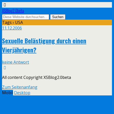
XSBlog2.0beta
Tags › USA
11.12.2006
Sexuelle Belästigung durch einen
Vierjährigen?
keine Antwort
All content Copyright XSBlog2.0beta
Zum Seitenanfang
Mobil
Desktop