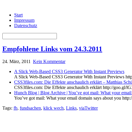
Start
Impressum
Datenschutz
Empfohlene Links vom 24.3.2011
24. März, 2011
Kein Kommentar
A Slick Web-Based CSS3 Generator With Instant Previews
A Slick Web-Based CSS3 Generator With Instant Previews http
CSS3files.com: Die Effekte anschaulich erklärt – Matthias Sch
CSS3files.com: Die Effekte anschaulich erklärt http://goo.gl/l
Hunch Blog | Blog Archive | You’ve got mail: What your emai
You’ve got mail: What your email domain says about you http:/
Tags:
fb
,
fundsachen
,
klick wech
,
Links
,
viaTwitter