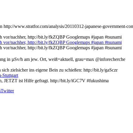
n http://www.stratfor.com/analysis/20110312-japanese-government-co
h vor/nachher, http://bit.ly/fkZQBP Googlemaps #japan #tsunami
h vor/nachher, http://bit.ly/fkZQBP Googlemaps #japan #tsunami
h vor/nachher, http://bit.ly/fkZQBP Googlemaps #japan #tsunami
stung in µSv/h am jew. Ort, weiß=aktuell, grau=max @inforecherche
ch zielsicher ins eigene Bein zu schießen: http://bit.ly/gaSczr
-Stuttgart
, JETZT ist Hilfe gefragt. http://bit.ly/iGC7V #fukushima
aTwitter