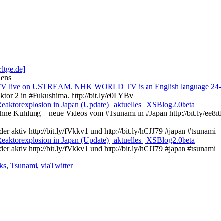
ltge.de]
Xens
 on USTREAM. NHK WORLD TV is an English language 24-hour i
or 2 in #Fukushima. http://bit.ly/e0LYBv
aktorexplosion in Japan (Update) | aktuelles | XSBlog2.0beta
hne Kühlung – neue Videos vom #Tsunami in #Japan http://bit.ly/ee8i
 aktiv http://bit.ly/fVkkv1 und http://bit.ly/hCJJ79 #japan #tsunami
aktorexplosion in Japan (Update) | aktuelles | XSBlog2.0beta
 aktiv http://bit.ly/fVkkv1 und http://bit.ly/hCJJ79 #japan #tsunami
ks
,
Tsunami
,
viaTwitter