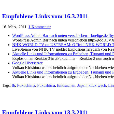
Empfohlene Links vom 16.3.2011
16. März, 2011
1 Kommentar
WordPress Admin Bar nach unten verschieben – bueltge.de [by:
WordPress Admin Bar nach unten verschieben http://goo.gl/V
NHK WORLD TV on USTREAM: Official NHK WORLD TV live
LiveStream von NHK-TV meldet Explosionsgeräusch von Reakt
Aktuelle Links und Informationen zu Erdbeben, Tsunami und Re
Explosion an Reaktor 3 in #Fukuchima – Reaktor 2 nun auch o
Google Übersetzer
Vulkan Kirishima wahrscheinlich aufgrund der Nachbeben wieder
Aktuelle Links und Informationen zu Erdbeben, Tsunami und Re
Vulkan Kirishima wahrscheinlich aufgrund der Nachbeben wieder
Tags:
fb
,
Fukuchima
,
Fukushima
,
fundsachen
,
Japan
,
klick wech
,
Lin
Empfohlene Links vom 13.3.2011