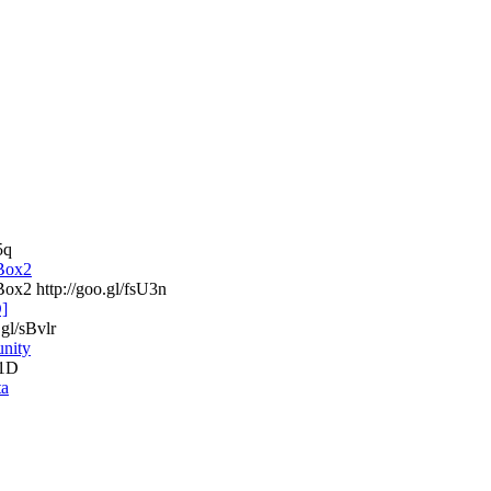
5q
yBox2
ox2 http://goo.gl/fsU3n
]
gl/sBvlr
unity
x1D
ta