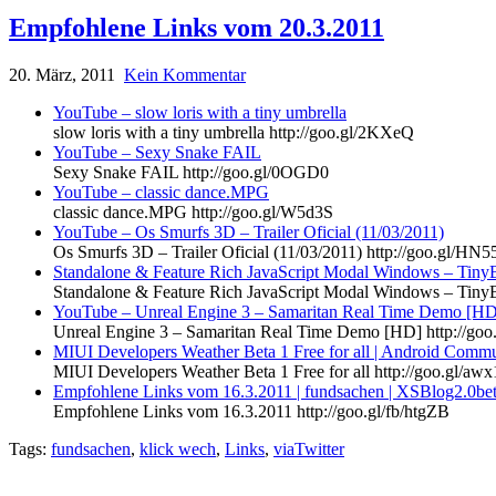
Empfohlene Links vom 20.3.2011
20. März, 2011
Kein Kommentar
YouTube – slow loris with a tiny umbrella
slow loris with a tiny umbrella http://goo.gl/2KXeQ
YouTube – Sexy Snake FAIL
Sexy Snake FAIL http://goo.gl/0OGD0
YouTube – classic dance.MPG
classic dance.MPG http://goo.gl/W5d3S
YouTube – Os Smurfs 3D – Trailer Oficial (11/03/2011)
Os Smurfs 3D – Trailer Oficial (11/03/2011) http://goo.gl/HN5
Standalone & Feature Rich JavaScript Modal Windows – Tin
Standalone & Feature Rich JavaScript Modal Windows – TinyB
YouTube – Unreal Engine 3 – Samaritan Real Time Demo [HD
Unreal Engine 3 – Samaritan Real Time Demo [HD] http://goo.
MIUI Developers Weather Beta 1 Free for all | Android Comm
MIUI Developers Weather Beta 1 Free for all http://goo.gl/aw
Empfohlene Links vom 16.3.2011 | fundsachen | XSBlog2.0be
Empfohlene Links vom 16.3.2011 http://goo.gl/fb/htgZB
Tags:
fundsachen
,
klick wech
,
Links
,
viaTwitter