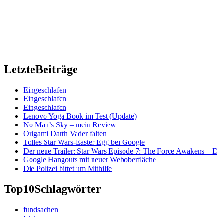
Letzte
Beiträge
Eingeschlafen
Eingeschlafen
Eingeschlafen
Lenovo Yoga Book im Test (Update)
No Man’s Sky – mein Review
Origami Darth Vader falten
Tolles Star Wars-Easter Egg bei Google
Der neue Trailer: Star Wars Episode 7: The Force Awakens –
Google Hangouts mit neuer Weboberfläche
Die Polizei bittet um Mithilfe
Top10
Schlagwörter
fundsachen