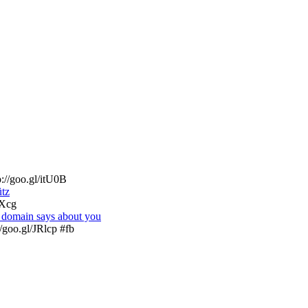
://goo.gl/itU0B
ütz
GXcg
l domain says about you
/goo.gl/JRlcp #fb