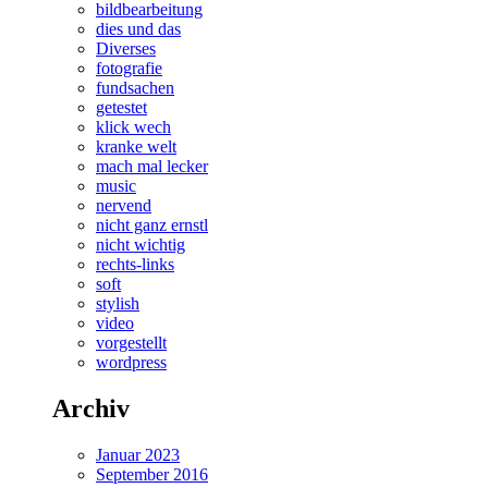
bildbearbeitung
dies und das
Diverses
fotografie
fundsachen
getestet
klick wech
kranke welt
mach mal lecker
music
nervend
nicht ganz ernstl
nicht wichtig
rechts-links
soft
stylish
video
vorgestellt
wordpress
Archiv
Januar 2023
September 2016