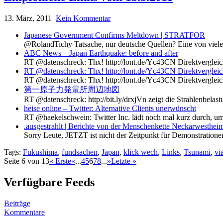
13. März, 2011
Kein Kommentar
Japanese Government Confirms Meltdown | STRATFOR
@RolandTichy Tatsache, nur deutsche Quellen? Eine von viele
ABC News – Japan Earthquake: before and after
RT @datenschreck: Thx! http://lont.de/Yc43CN Direktvergleic
RT @datenschreck: Thx! http://lont.de/Yc43CN Direktvergleic
RT @datenschreck: Thx! http://lont.de/Yc43CN Direktvergleic
第一原子力発電所周辺地図
RT @datenschreck: http://bit.ly/drxjVn zeigt die Strahlenbela
heise online – Twitter: Alternative Clients unerwünscht
RT @haekelschwein: Twitter Inc. lädt noch mal kurz durch, um si
.ausgestrahlt | Berichte von der Menschenkette Neckarwestheim
Sorry Leute, JETZT ist nicht der Zeitpunkt für Demonstrationen
Tags:
Fukushima
,
fundsachen
,
Japan
,
klick wech
,
Links
,
Tsunami
,
vi
Seite 6 von 13
« Erste
«
...
4
5
6
7
8
...
»
Letzte »
Verfügbare Feeds
Beiträge
Kommentare