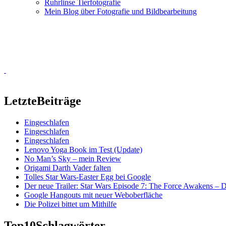
Ruhrlinse Tierfotografie
Mein Blog über Fotografie und Bildbearbeitung
Letzte
Beiträge
Eingeschlafen
Eingeschlafen
Eingeschlafen
Lenovo Yoga Book im Test (Update)
No Man’s Sky – mein Review
Origami Darth Vader falten
Tolles Star Wars-Easter Egg bei Google
Der neue Trailer: Star Wars Episode 7: The Force Awakens –
Google Hangouts mit neuer Weboberfläche
Die Polizei bittet um Mithilfe
Top10
Schlagwörter