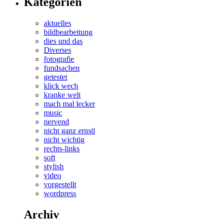
Kategorien
aktuelles
bildbearbeitung
dies und das
Diverses
fotografie
fundsachen
getestet
klick wech
kranke welt
mach mal lecker
music
nervend
nicht ganz ernstl
nicht wichtig
rechts-links
soft
stylish
video
vorgestellt
wordpress
Archiv