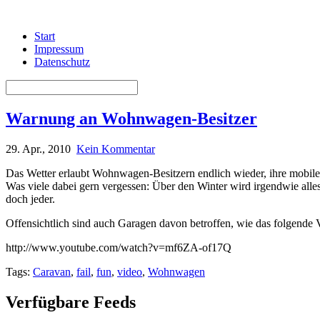
Start
Impressum
Datenschutz
Warnung an Wohnwagen-Besitzer
29. Apr., 2010
Kein Kommentar
Das Wetter erlaubt Wohnwagen-Besitzern endlich wieder, ihre mobil
Was viele dabei gern vergessen: Über den Winter wird irgendwie alles
doch jeder.
Offensichtlich sind auch Garagen davon betroffen, wie das folgende V
http://www.youtube.com/watch?v=mf6ZA-of17Q
Tags:
Caravan
,
fail
,
fun
,
video
,
Wohnwagen
Verfügbare Feeds