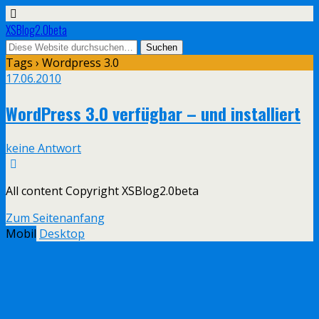
XSBlog2.0beta
Tags › Wordpress 3.0
17.06.2010
WordPress 3.0 verfügbar – und installiert
keine Antwort
All content Copyright XSBlog2.0beta
Zum Seitenanfang
Mobil
Desktop