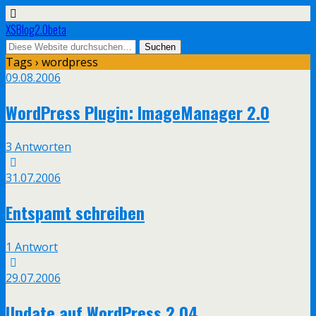
XSBlog2.0beta
Tags › wordpress
09.08.2006
WordPress Plugin: ImageManager 2.0
3 Antworten
31.07.2006
Entspamt schreiben
1 Antwort
29.07.2006
Update auf WordPress 2.04