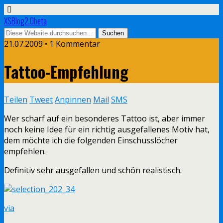
XSBlog2.0beta
21.07.2009 •
1 Kommentar
Tattoo-Empfehlung
Teilen
Tweet
Anpinnen
Mail
SMS
Wer scharf auf ein besonderes Tattoo ist, aber immer
noch keine Idee für ein richtig ausgefallenes Motiv hat,
dem möchte ich die folgenden Einschusslöcher
empfehlen.
Definitiv sehr ausgefallen und schön realistisch.
via