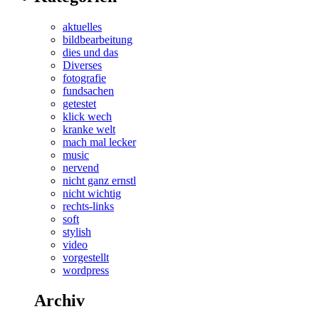
aktuelles
bildbearbeitung
dies und das
Diverses
fotografie
fundsachen
getestet
klick wech
kranke welt
mach mal lecker
music
nervend
nicht ganz ernstl
nicht wichtig
rechts-links
soft
stylish
video
vorgestellt
wordpress
Archiv