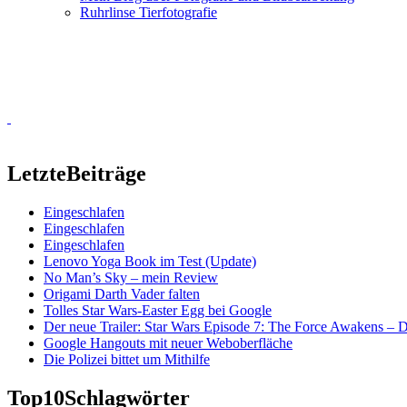
Ruhrlinse Tierfotografie
Letzte
Beiträge
Eingeschlafen
Eingeschlafen
Eingeschlafen
Lenovo Yoga Book im Test (Update)
No Man’s Sky – mein Review
Origami Darth Vader falten
Tolles Star Wars-Easter Egg bei Google
Der neue Trailer: Star Wars Episode 7: The Force Awakens –
Google Hangouts mit neuer Weboberfläche
Die Polizei bittet um Mithilfe
Top10
Schlagwörter