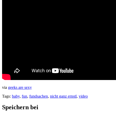
via
geeks are sexy
Tags:
baby
,
fun
,
fundsachen
,
nicht ganz ernstl
,
video
Speichern bei