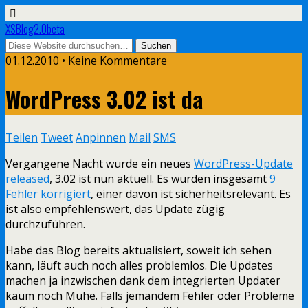
XSBlog2.0beta
01.12.2010 •
Keine Kommentare
WordPress 3.02 ist da
Teilen
Tweet
Anpinnen
Mail
SMS
Vergangene Nacht wurde ein neues
WordPress-Update
released
, 3.02 ist nun aktuell. Es wurden insgesamt
9
Fehler korrigiert
, einer davon ist sicherheitsrelevant. Es
ist also empfehlenswert, das Update zügig
durchzuführen.
Habe das Blog bereits aktualisiert, soweit ich sehen
kann, läuft auch noch alles problemlos. Die Updates
machen ja inzwischen dank dem integrierten Updater
kaum noch Mühe. Falls jemandem Fehler oder Probleme