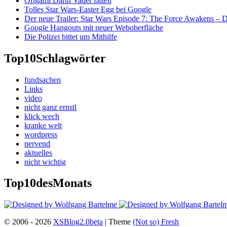
Origami Darth Vader falten
Tolles Star Wars-Easter Egg bei Google
Der neue Trailer: Star Wars Episode 7: The Force Awakens –
Google Hangouts mit neuer Weboberfläche
Die Polizei bittet um Mithilfe
Top10
Schlagwörter
fundsachen
Links
video
nicht ganz ernstl
klick wech
kranke welt
wordpress
nervend
aktuelles
nicht wichtig
Top10
desMonats
© 2006 - 2026
XSBlog2.0beta
| Theme
(Not so)
Fresh