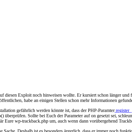
auf diesen Exploit noch hinweisen wollte. Er kursiert schon länger und 
röffentlichen, habe an einigen Stellen schon mehr Informationen gefund
tallation gefährlich werden könnte ist, dass der PHP-Paramter
register_
o() überprüfen. Sollte bei Euch der Parameter auf on gesetzt sei, schl
orär Eure wp-trackback.php um, auch wenn dann vorübergehend Trackback
eue Sache. Deshalb ist es besonders ärgerlich, dass er immer noch funk