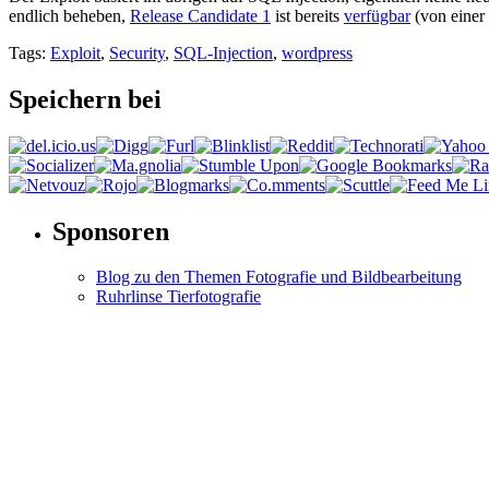
endlich beheben,
Release Candidate 1
ist bereits
verfügbar
(von einer 
Tags:
Exploit
,
Security
,
SQL-Injection
,
wordpress
Speichern bei
Sponsoren
Blog zu den Themen Fotografie und Bildbearbeitung
Ruhrlinse Tierfotografie