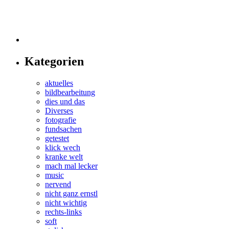
Kategorien
aktuelles
bildbearbeitung
dies und das
Diverses
fotografie
fundsachen
getestet
klick wech
kranke welt
mach mal lecker
music
nervend
nicht ganz ernstl
nicht wichtig
rechts-links
soft