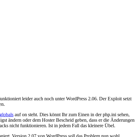
funktioniert leider auch noch unter WordPress 2.06. Der Exploit setzt
en.
globals
auf on steht. Dies könnt Ihr zum Einen in der php.ini sehen,
eunigst ändern oder dem Hoster Bescheid geben, dass er die Änderungen
s nicht funktionieren. Ist in jedem Fall das kleinere Übel.
tioniert. Version 2.07 von WordPress soll das Problem nun wohl