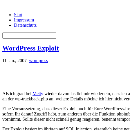
Start
Impressum
Datenschutz
WordPress Exploit
11 Jan., 2007
wordpress
Als ich grad bei
Metty
wieder davon las fiel mir wieder ein, dass ich 
an der wp-trackback.php an, weitere Details möchte ich hier nicht ve
Eine Vorraussetzung, dass dieser Exploit auch für Eure WordPress-Ins
sofern Ihr darauf Zugriff habt, zum anderen über die Funktion phpinf
vornimmt. Sollte dieser nicht schnell genug reagieren, benennt temp
Der Exploit basiert im übrigen auf SQL Injection, eigentlich keine n