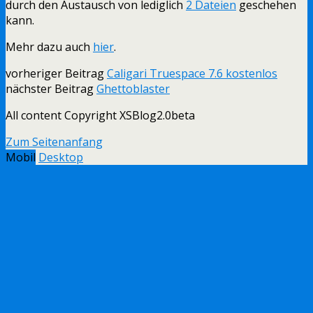
durch den Austausch von lediglich
2 Dateien
geschehen
kann.
Mehr dazu auch
hier
.
vorheriger Beitrag
Caligari Truespace 7.6 kostenlos
nächster Beitrag
Ghettoblaster
All content Copyright XSBlog2.0beta
Zum Seitenanfang
Mobil
Desktop