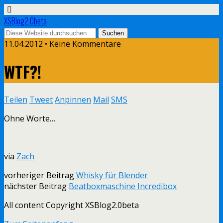
XSBlog2.0beta
11.04.2012 •
Keine Kommentare
WTF?!
Teilen
Tweet
Anpinnen
Mail
SMS
Ohne Worte…
via
Zach
vorheriger Beitrag
Whisky für Blender
nächster Beitrag
Beatboxmaschine Incredibox
All content Copyright XSBlog2.0beta