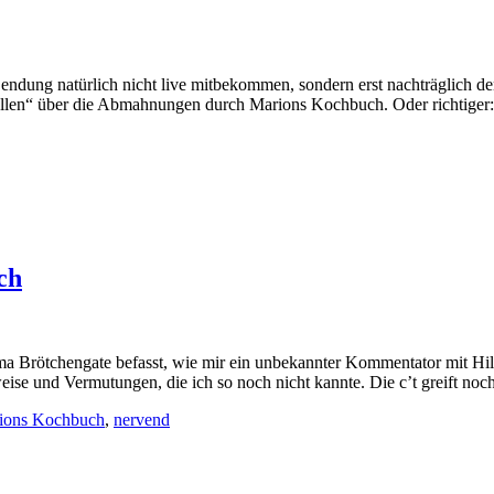
e Sendung natürlich nicht live mitbekommen, sondern erst nachträglich
sfallen“ über die Abmahnungen durch Marions Kochbuch. Oder richtiger
ch
ema Brötchengate befasst, wie mir ein unbekannter Kommentator mit Hil
se und Vermutungen, die ich so noch nicht kannte. Die c’t greift noch
ions Kochbuch
,
nervend