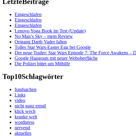
Letzte
Beiträge
Eingeschlafen
Eingeschlafen
Eingeschlafen
Lenovo Yoga Book im Test (Update)
No Man’s Sky – mein Review
Origami Darth Vader falten
Tolles Star Wars-Easter Egg bei Google
Der neue Trailer: Star Wars Episode 7: The Force Awakens –
Google Hangouts mit neuer Weboberfläche
Die Polizei bittet um Mithilfe
Top10
Schlagwörter
fundsachen
Links
video
nicht ganz ernstl
klick wech
kranke welt
wordpress
nervend
aktuelles