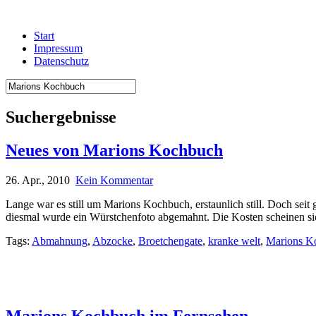
Start
Impressum
Datenschutz
Suchergebnisse
Neues von Marions Kochbuch
26. Apr., 2010
Kein Kommentar
Lange war es still um Marions Kochbuch, erstaunlich still. Doch sei
diesmal wurde ein Würstchenfoto abgemahnt. Die Kosten scheinen si
Tags:
Abmahnung
,
Abzocke
,
Broetchengate
,
kranke welt
,
Marions K
Marions Kochbuch im Fernsehen