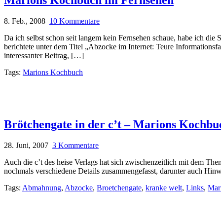
8. Feb., 2008
10 Kommentare
Da ich selbst schon seit langem kein Fernsehen schaue, habe ich di
berichtete unter dem Titel „Abzocke im Internet: Teure Information
interessanter Beitrag, […]
Tags:
Marions Kochbuch
Brötchengate in der c’t – Marions Kochbu
28. Juni, 2007
3 Kommentare
Auch die c’t des heise Verlags hat sich zwischenzeitlich mit dem Th
nochmals verschiedene Details zusammengefasst, darunter auch Hinwei
Tags:
Abmahnung
,
Abzocke
,
Broetchengate
,
kranke welt
,
Links
,
Mar