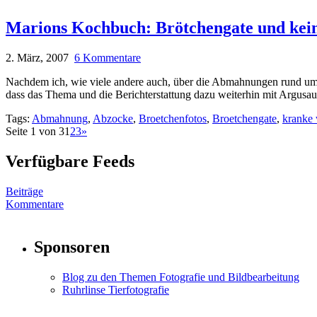
Marions Kochbuch: Brötchengate und kei
2. März, 2007
6 Kommentare
Nachdem ich, wie viele andere auch, über die Abmahnungen rund um die
dass das Thema und die Berichterstattung dazu weiterhin mit Argu
Tags:
Abmahnung
,
Abzocke
,
Broetchenfotos
,
Broetchengate
,
kranke 
Seite 1 von 3
1
2
3
»
Verfügbare Feeds
Beiträge
Kommentare
Sponsoren
Blog zu den Themen Fotografie und Bildbearbeitung
Ruhrlinse Tierfotografie