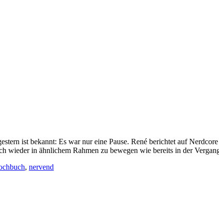
t gestern ist bekannt: Es war nur eine Pause. René berichtet auf Nerd
ch wieder in ähnlichem Rahmen zu bewegen wie bereits in der Vergange
ochbuch
,
nervend