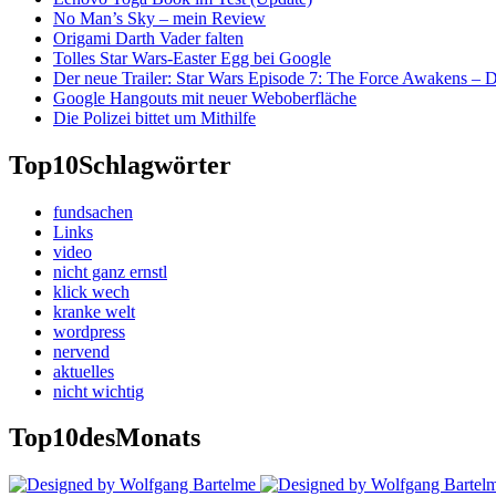
No Man’s Sky – mein Review
Origami Darth Vader falten
Tolles Star Wars-Easter Egg bei Google
Der neue Trailer: Star Wars Episode 7: The Force Awakens –
Google Hangouts mit neuer Weboberfläche
Die Polizei bittet um Mithilfe
Top10
Schlagwörter
fundsachen
Links
video
nicht ganz ernstl
klick wech
kranke welt
wordpress
nervend
aktuelles
nicht wichtig
Top10
desMonats