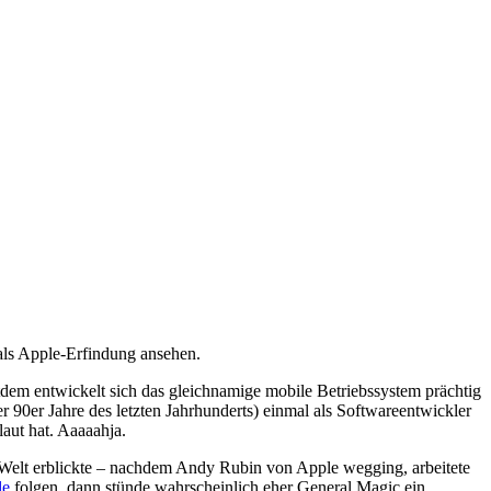
 als Apple-Erfindung ansehen.
em entwickelt sich das gleichnamige mobile Betriebssystem prächtig
r 90er Jahre des letzten Jahrhunderts) einmal als Softwareentwickler
laut hat. Aaaaahja.
 Welt erblickte – nachdem Andy Rubin von Apple wegging, arbeitete
le
folgen, dann stünde wahrscheinlich eher General Magic ein