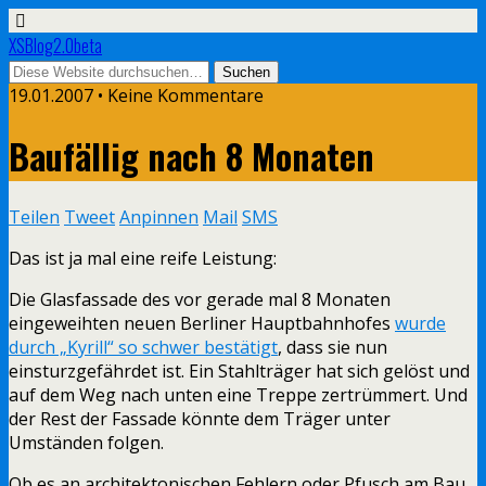
XSBlog2.0beta
19.01.2007 •
Keine Kommentare
Baufällig nach 8 Monaten
Teilen
Tweet
Anpinnen
Mail
SMS
Das ist ja mal eine reife Leistung:
Die Glasfassade des vor gerade mal 8 Monaten
eingeweihten neuen Berliner Hauptbahnhofes
wurde
durch „Kyrill“ so schwer bestätigt
, dass sie nun
einsturzgefährdet ist. Ein Stahlträger hat sich gelöst und
auf dem Weg nach unten eine Treppe zertrümmert. Und
der Rest der Fassade könnte dem Träger unter
Umständen folgen.
Ob es an architektonischen Fehlern oder Pfusch am Bau