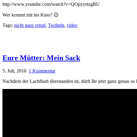
http://www.youtube.com/watch?v=QOpyyrtzgBU
Wer kommt mit ins Kino? 😉
Tags:
nicht ganz ernstl
,
Twilight
,
video
Eure Mütter: Mein Sack
5. Juli, 2010
1 Kommentar
Nachdem der Lachflash überstanden ist, dürft Ihr jetzt ganz genau so 