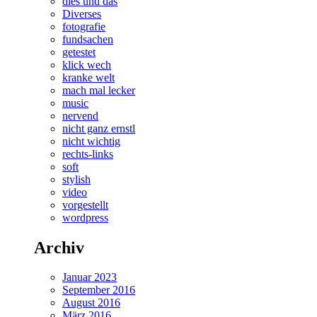
dies und das
Diverses
fotografie
fundsachen
getestet
klick wech
kranke welt
mach mal lecker
music
nervend
nicht ganz ernstl
nicht wichtig
rechts-links
soft
stylish
video
vorgestellt
wordpress
Archiv
Januar 2023
September 2016
August 2016
März 2016