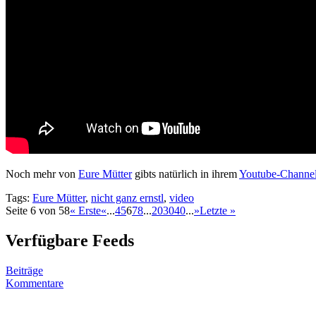
Noch mehr von
Eure Mütter
gibts natürlich in ihrem
Youtube-Channe
Tags:
Eure Mütter
,
nicht ganz ernstl
,
video
Seite 6 von 58
« Erste
«
...
4
5
6
7
8
...
20
30
40
...
»
Letzte »
Verfügbare Feeds
Beiträge
Kommentare