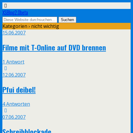
XSBlog2.0beta
Kategorien ›
nicht wichtig
15.06.2007
Filme mit T-Online auf DVD brennen
1 Antwort
12.06.2007
Pfui deibel!
4 Antworten
07.06.2007
Schreibblockade