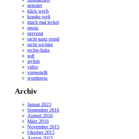
getestet
klick wech
kranke welt
mach mal lecker
music
nervend
nicht ganz ernstl
nicht wichtig
rechts-links
soft
stylish
video
vorgestellt
wordpress
Archiv
Januar 2023
September 2016
August 2016
März 2016
November 2015
Oktober 2015
August 2015