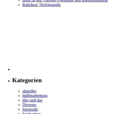
Blog zu den Themen Fotografie und Bildbearbeitung
Ruhrlinse Tierfotografie
Kategorien
aktuelles
bildbearbeitung
dies und das
Diverses
fotografie
fundsachen