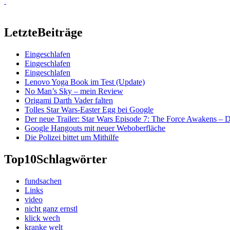
Letzte
Beiträge
Eingeschlafen
Eingeschlafen
Eingeschlafen
Lenovo Yoga Book im Test (Update)
No Man’s Sky – mein Review
Origami Darth Vader falten
Tolles Star Wars-Easter Egg bei Google
Der neue Trailer: Star Wars Episode 7: The Force Awakens –
Google Hangouts mit neuer Weboberfläche
Die Polizei bittet um Mithilfe
Top10
Schlagwörter
fundsachen
Links
video
nicht ganz ernstl
klick wech
kranke welt