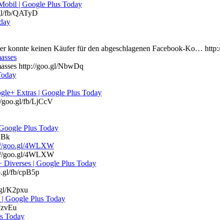
Mobil | Google Plus Today
.gl/fb/QATyD
oday
ker konnte keinen Käufer für den abgeschlagenen Facebook-Ko… http
masses
masses http://goo.gl/NbwDq
Today
gle+ Extras | Google Plus Today
//goo.gl/fb/LjCcV
 Google Plus Today
YBk
p://goo.gl/4WLXW
p://goo.gl/4WLXW
 Diverses | Google Plus Today
.gl/fb/cpB5p
.gl/K2pxu
 | Google Plus Today
/FzvEu
us Today