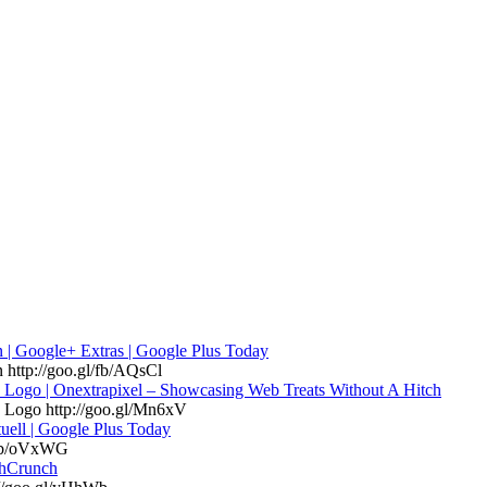
n | Google+ Extras | Google Plus Today
n http://goo.gl/fb/AQsCl
e Logo | Onextrapixel – Showcasing Web Treats Without A Hitch
e Logo http://goo.gl/Mn6xV
uell | Google Plus Today
l/fb/oVxWG
chCrunch