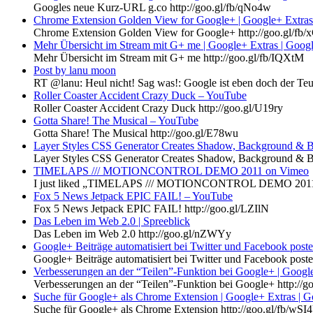
Googles neue Kurz-URL g.co http://goo.gl/fb/qNo4w
Chrome Extension Golden View for Google+ | Google+ Extras
Chrome Extension Golden View for Google+ http://goo.gl/fb
Mehr Übersicht im Stream mit G+ me | Google+ Extras | Goog
Mehr Übersicht im Stream mit G+ me http://goo.gl/fb/IQXtM
Post by lanu moon
RT @lanu: Heul nicht! Sag was!: Google ist eben doch der Teuf
‪Roller Coaster Accident Crazy Duck‬‏ – YouTube
Roller Coaster Accident Crazy Duck http://goo.gl/U19ry
‪Gotta Share! The Musical‬‏ – YouTube
Gotta Share! The Musical http://goo.gl/E78wu
Layer Styles CSS Generator Creates Shadow, Background & B
Layer Styles CSS Generator Creates Shadow, Background & Bor
TIMELAPS /// MOTIONCONTROL DEMO 2011 on Vimeo
I just liked „TIMELAPS /// MOTIONCONTROL DEMO 2011“ 
‪Fox 5 News Jetpack EPIC FAIL!‬‏ – YouTube
Fox 5 News Jetpack EPIC FAIL! http://goo.gl/LZIlN
Das Leben im Web 2.0 | Spreeblick
Das Leben im Web 2.0 http://goo.gl/nZWYy
Google+ Beiträge automatisiert bei Twitter und Facebook post
Google+ Beiträge automatisiert bei Twitter und Facebook poste
Verbesserungen an der “Teilen”-Funktion bei Google+ | Googl
Verbesserungen an der “Teilen”-Funktion bei Google+ http://
Suche für Google+ als Chrome Extension | Google+ Extras | G
Suche für Google+ als Chrome Extension http://goo.gl/fb/wSI