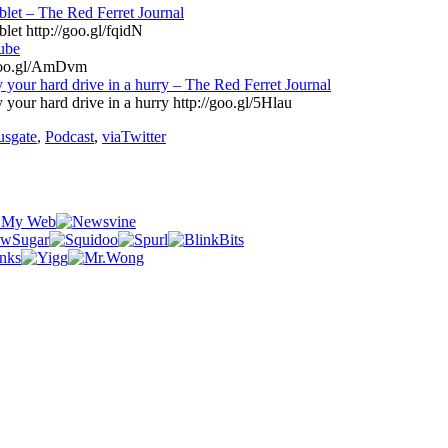
blet – The Red Ferret Journal
let http://goo.gl/fqidN
n`dogs‬‏ – YouTube
/goo.gl/AmDvm
y your hard drive in a hurry – The Red Ferret Journal
y your hard drive in a hurry http://goo.gl/5Hlau
usgate
,
Podcast
,
viaTwitter