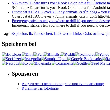
$35 microSD card turns your Nook Color into a full Android ta
$35 microSD card turns your Nook Color into a full Android tab
‪Cutest cat ATTACK ever)) Funny animals, cats`
Cutest cat ATTACK ever)) Funny animals, cats`n`dogs http:/
Emergency stickers tell you where to drill if you need to destro
Emergency stickers tell you where to drill if you need to destro
Tags:
Explosion
,
fb
,
fundsachen
,
klick wech
,
Links
,
Oslo
,
outnow
,
pl
Speichern bei
Sponsoren
Blog zu den Themen Fotografie und Bildbearbeitung
Ruhrlinse Tierfotografie