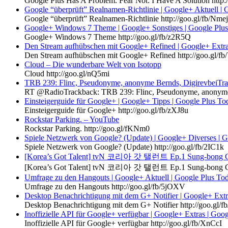
Google Plus Has A Problem. Fear Not: I Have A Solution http
Google “überprüft” Realnamen-Richtlinie | Google+ Aktuell |
Google “überprüft” Realnamen-Richtlinie http://goo.gl/fb/Nme
Google+ Windows 7 Theme | Google+ Sonstiges | Google Plu
Google+ Windows 7 Theme http://goo.gl/fb/z2R5Q
Den Stream aufhübschen mit Google+ Refined | Google+ Extra
Den Stream aufhübschen mit Google+ Refined http://goo.gl/
Cloud – Die wunderbare Welt von Isotopp
Cloud http://goo.gl/nQ5mi
TRB 239: Flinc, Pseudonyme, anonyme Bernds, DigirevbeiTr
RT @RadioTrackback: TRB 239: Flinc, Pseudonyme, anonyme 
Einsteigerguide für Google+ | Google+ Tipps | Google Plus To
Einsteigerguide für Google+ http://goo.gl/fb/zXJ8u
‪Rockstar Parking.‬‏ – YouTube
Rockstar Parking. http://goo.gl/fKNm0
Spiele Netzwerk von Google? (Update) | Google+ Diverses | 
Spiele Netzwerk von Google? (Update) http://goo.gl/fb/2IC1k
[Korea’s Got Talent] tvN 코리아 갓 탤런트 Ep.1 Sung-bong Choi!
Umfrage zu den Hangouts | Google+ Aktuell | Google Plus To
Umfrage zu den Hangouts http://goo.gl/fb/5jOXV
Desktop Benachrichtigung mit dem G+ Notifier | Google+ Extr
Desktop Benachrichtigung mit dem G+ Notifier http://goo.gl/f
Inoffizielle API für Google+ verfügbar | Google+ Extras | Goo
Inoffizielle API für Google+ verfügbar http://goo.gl/fb/XnCcI