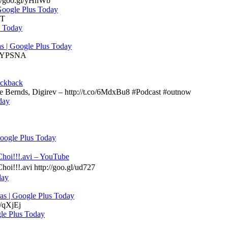
://goo.gl/yHhWb
 Google Plus Today
jT
s Today
s | Google Plus Today
fb/YPSNA
ackback
Bernds, Digirev – http://t.co/6MdxBu8 #Podcast #outnow
day
Google Plus Today
‪[Korea’s Got Talent] tvN 코리아 갓 탤런트 Ep.1 Sung-bong Choi!!!.avi‬‏ – YouTube
!!.avi http://goo.gl/ud727
day
as | Google Plus Today
b/qXjEj
gle Plus Today