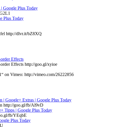
 | Google Plus Today
/xG2L1
le Plus Today
el http://dlvr.it/bZ8XQ
order Effects
der Effects http://goo.gl/xyioe
on Vimeo: http://vimeo.com/26222856
en | Google+ Extras | Google Plus Today
n http://goo.gl/fb/Al9vD
e+ Tipps | Google Plus Today
goo.gl/fb/YEqbE
oogle Plus Today
4U