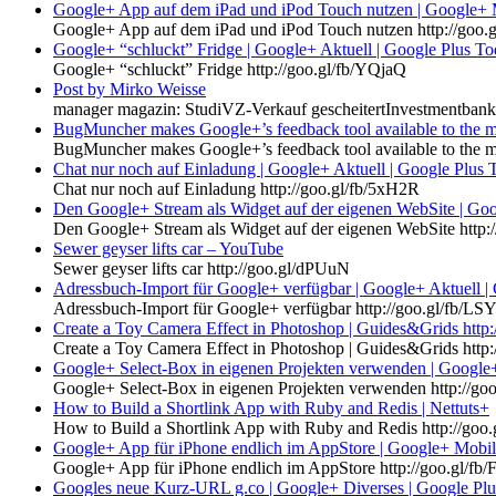
Google+ App auf dem iPad und iPod Touch nutzen | Google+ 
Google+ App auf dem iPad und iPod Touch nutzen http://goo
Google+ “schluckt” Fridge | Google+ Aktuell | Google Plus T
Google+ “schluckt” Fridge http://goo.gl/fb/YQjaQ
Post by Mirko Weisse
manager magazin: StudiVZ-Verkauf gescheitertInvestmentban
BugMuncher makes Google+’s feedback tool available to the 
BugMuncher makes Google+’s feedback tool available to the 
Chat nur noch auf Einladung | Google+ Aktuell | Google Plus 
Chat nur noch auf Einladung http://goo.gl/fb/5xH2R
Den Google+ Stream als Widget auf der eigenen WebSite | Goo
Den Google+ Stream als Widget auf der eigenen WebSite http:
‪Sewer geyser lifts car‬‏ – YouTube
Sewer geyser lifts car http://goo.gl/dPUuN
Adressbuch-Import für Google+ verfügbar | Google+ Aktuell |
Adressbuch-Import für Google+ verfügbar http://goo.gl/fb/LS
Create a Toy Camera Effect in Photoshop | Guides&Grids htt
Create a Toy Camera Effect in Photoshop | Guides&Grids htt
Google+ Select-Box in eigenen Projekten verwenden | Google+
Google+ Select-Box in eigenen Projekten verwenden http://goo
How to Build a Shortlink App with Ruby and Redis | Nettuts+
How to Build a Shortlink App with Ruby and Redis http://goo
Google+ App für iPhone endlich im AppStore | Google+ Mobil
Google+ App für iPhone endlich im AppStore http://goo.gl/fb
Googles neue Kurz-URL g.co | Google+ Diverses | Google Pl