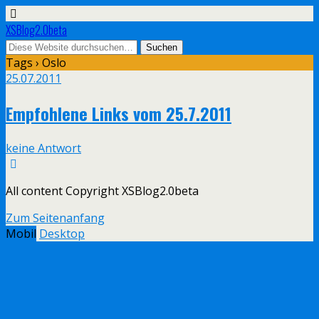
XSBlog2.0beta
Tags › Oslo
25.07.2011
Empfohlene Links vom 25.7.2011
keine Antwort
All content Copyright XSBlog2.0beta
Zum Seitenanfang
Mobil
Desktop