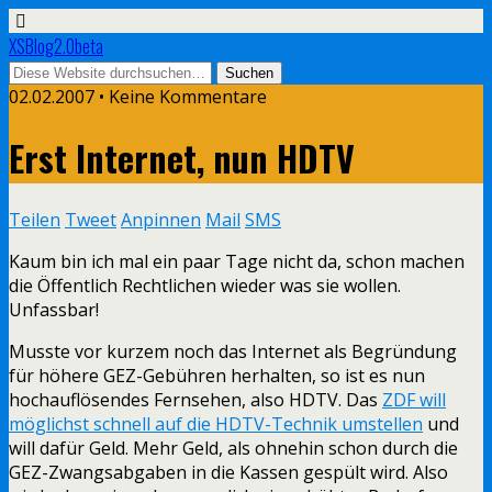
XSBlog2.0beta
02.02.2007 •
Keine Kommentare
Erst Internet, nun HDTV
Teilen
Tweet
Anpinnen
Mail
SMS
Kaum bin ich mal ein paar Tage nicht da, schon machen
die Öffentlich Rechtlichen wieder was sie wollen.
Unfassbar!
Musste vor kurzem noch das Internet als Begründung
für höhere GEZ-Gebühren herhalten, so ist es nun
hochauflösendes Fernsehen, also HDTV. Das
ZDF will
möglichst schnell auf die HDTV-Technik umstellen
und
will dafür Geld. Mehr Geld, als ohnehin schon durch die
GEZ-Zwangsabgaben in die Kassen gespült wird. Also