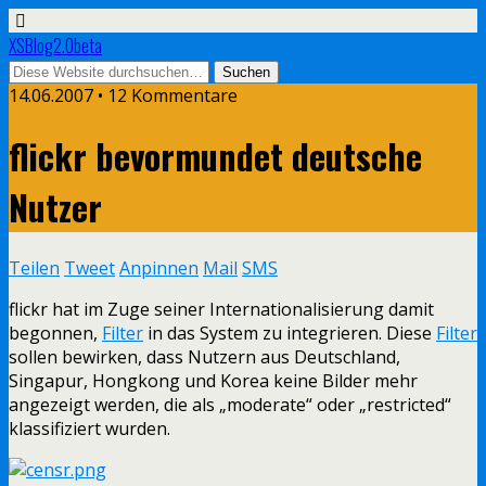
XSBlog2.0beta
14.06.2007 •
12 Kommentare
flickr bevormundet deutsche
Nutzer
Teilen
Tweet
Anpinnen
Mail
SMS
flickr hat im Zuge seiner Internationalisierung damit
begonnen,
Filter
in das System zu integrieren. Diese
Filter
sollen bewirken, dass Nutzern aus Deutschland,
Singapur, Hongkong und Korea keine Bilder mehr
angezeigt werden, die als „moderate“ oder „restricted“
klassifiziert wurden.