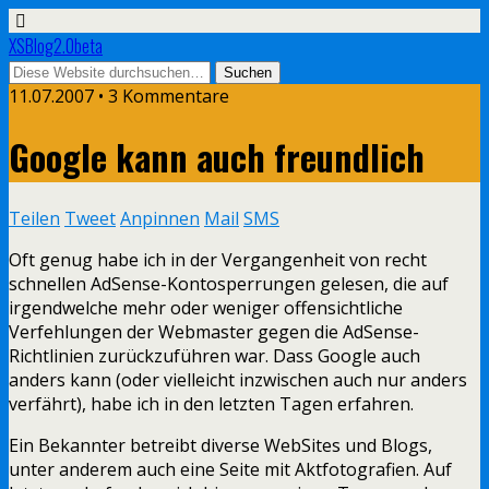
XSBlog2.0beta
11.07.2007 •
3 Kommentare
Google kann auch freundlich
Teilen
Tweet
Anpinnen
Mail
SMS
Oft genug habe ich in der Vergangenheit von recht
schnellen AdSense-Kontosperrungen gelesen, die auf
irgendwelche mehr oder weniger offensichtliche
Verfehlungen der Webmaster gegen die AdSense-
Richtlinien zurückzuführen war. Dass Google auch
anders kann (oder vielleicht inzwischen auch nur anders
verfährt), habe ich in den letzten Tagen erfahren.
Ein Bekannter betreibt diverse WebSites und Blogs,
unter anderem auch eine Seite mit Aktfotografien. Auf