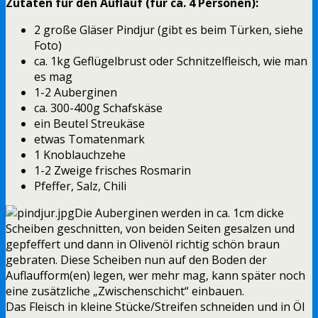
Zutaten für den Auflauf (für ca. 4 Personen):
2 große Gläser Pindjur (gibt es beim Türken, siehe
Foto)
ca. 1kg Geflügelbrust oder Schnitzelfleisch, wie man
es mag
1-2 Auberginen
ca. 300-400g Schafskäse
ein Beutel Streukäse
etwas Tomatenmark
1 Knoblauchzehe
1-2 Zweige frisches Rosmarin
Pfeffer, Salz, Chili
Die Auberginen werden in ca. 1cm dicke
Scheiben geschnitten, von beiden Seiten gesalzen und
gepfeffert und dann in Olivenöl richtig schön braun
gebraten. Diese Scheiben nun auf den Boden der
Auflaufform(en) legen, wer mehr mag, kann später noch
eine zusätzliche „Zwischenschicht“ einbauen.
Das Fleisch in kleine Stücke/Streifen schneiden und in Öl