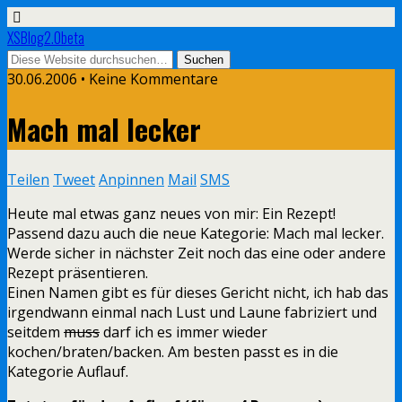
XSBlog2.0beta
30.06.2006 •
Keine Kommentare
Mach mal lecker
Teilen
Tweet
Anpinnen
Mail
SMS
Heute mal etwas ganz neues von mir: Ein Rezept!
Passend dazu auch die neue Kategorie: Mach mal lecker.
Werde sicher in nächster Zeit noch das eine oder andere
Rezept präsentieren.
Einen Namen gibt es für dieses Gericht nicht, ich hab das
irgendwann einmal nach Lust und Laune fabriziert und
seitdem
muss
darf ich es immer wieder
kochen/braten/backen. Am besten passt es in die
Kategorie Auflauf.