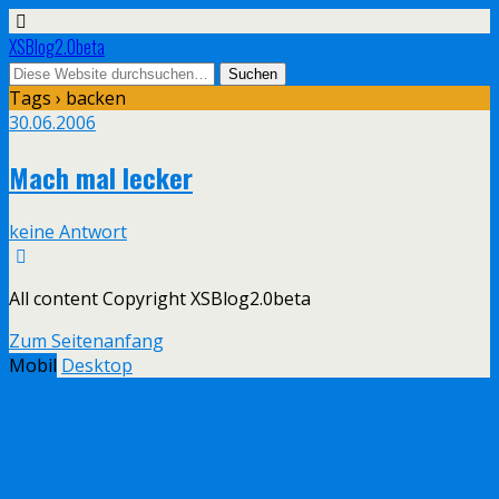
XSBlog2.0beta
Tags › backen
30.06.2006
Mach mal lecker
keine Antwort
All content Copyright XSBlog2.0beta
Zum Seitenanfang
Mobil
Desktop