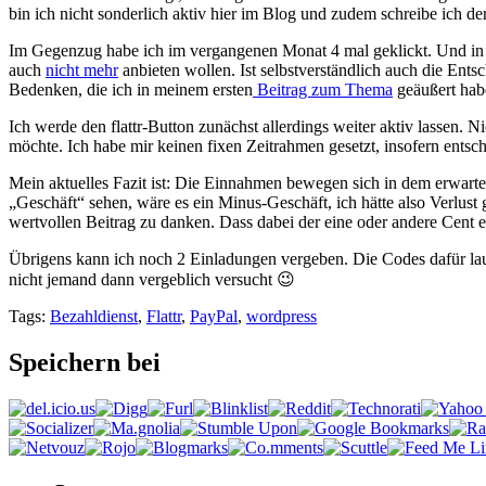
bin ich nicht sonderlich aktiv hier im Blog und zudem schreibe ich d
Im Gegenzug habe ich im vergangenen Monat 4 mal geklickt. Und in ein
auch
nicht mehr
anbieten wollen. Ist selbstverständlich auch die Ents
Bedenken, die ich in meinem ersten
Beitrag zum Thema
geäußert hab
Ich werde den flattr-Button zunächst allerdings weiter aktiv lassen.
möchte. Ich habe mir keinen fixen Zeitrahmen gesetzt, insofern ents
Mein aktuelles Fazit ist: Die Einnahmen bewegen sich in dem erwartet
„Geschäft“ sehen, wäre es ein Minus-Geschäft, ich hätte also Verlust 
wertvollen Beitrag zu danken. Dass dabei der eine oder andere Cent ev
Übrigens kann ich noch 2 Einladungen vergeben. Die Codes dafür l
nicht jemand dann vergeblich versucht 😉
Tags:
Bezahldienst
,
Flattr
,
PayPal
,
wordpress
Speichern bei