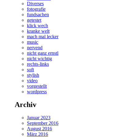
Diverses
fotografie
fundsachen
getestet
klick wech
kranke welt
mach mal lecker
music
nervend
nicht ganz ernstl
nicht wichtig
rechts-links
soft
stylish
video
vorgestellt
wordpress
Archiv
Januar 2023
September 2016
August 2016
März 2016