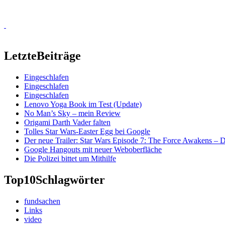
Letzte
Beiträge
Eingeschlafen
Eingeschlafen
Eingeschlafen
Lenovo Yoga Book im Test (Update)
No Man’s Sky – mein Review
Origami Darth Vader falten
Tolles Star Wars-Easter Egg bei Google
Der neue Trailer: Star Wars Episode 7: The Force Awakens –
Google Hangouts mit neuer Weboberfläche
Die Polizei bittet um Mithilfe
Top10
Schlagwörter
fundsachen
Links
video