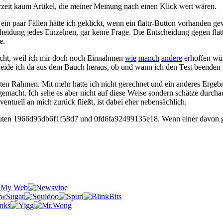
erzeit kaum Artikel, die meiner Meinung nach einen Klick wert wären.
 paar Fällen hätte ich geklickt, wenn ein flattr-Button vorhanden gew
cheidung jedes Einzelnen, gar keine Frage. Die Entscheidung gegen flatt
e.
 Nicht, weil ich mir doch noch Einnahmen
wie
manch
andere
erhoffen wür
cheide ich da aus dem Bauch heraus, ob und wann ich den Test beenden 
en Rahmen. Mit mehr hatte ich nicht gerechnet und ein anderes Ergebni
gemacht. Ich sehe es aber nicht auf diese Weise sondern schätze durcha
entuell an mich zurück fließt, ist dabei eher nebensächlich.
auten 1966d95db6f1f58d7 und 0fd6fa92499135e18. Wenn einer davon ge