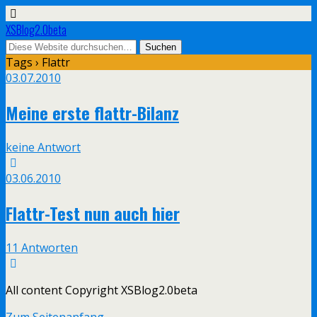
XSBlog2.0beta
Tags › Flattr
03.07.2010
Meine erste flattr-Bilanz
keine Antwort
03.06.2010
Flattr-Test nun auch hier
11 Antworten
All content Copyright XSBlog2.0beta
Zum Seitenanfang