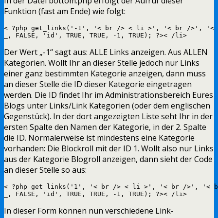
In der Datei bottom.php erfolgt der Aufruf dieser
Funktion (fast am Ende) wie folgt:
< ?php get_links('-1', '< br /> < li >', '< br />', '< 
_, FALSE, 'id', TRUE, TRUE, -1, TRUE); ?>< /li>
Der Wert „-1“ sagt aus: ALLE Links anzeigen. Aus ALLEN
Kategorien. Wollt Ihr an dieser Stelle jedoch nur Links
einer ganz bestimmten Kategorie anzeigen, dann muss
an dieser Stelle die ID dieser Kategorie eingetragen
werden. Die ID findet Ihr im Administrationsbereich Eures
Blogs unter Links/Link Kategorien (oder dem englischen
Gegenstück). In der dort angezeigten Liste seht Ihr in der
ersten Spalte den Namen der Kategorie, in der 2. Spalte
die ID. Normalerweise ist mindestens eine Kategorie
vorhanden: Die Blockroll mit der ID 1. Wollt also nur Links
aus der Kategorie Blogroll anzeigen, dann sieht der Code
an dieser Stelle so aus:
< ?php get_links('1', '< br /> < li >', '< br />', '< b
_, FALSE, 'id', TRUE, TRUE, -1, TRUE); ?>< /li>
In dieser Form können nun verschiedene Link-