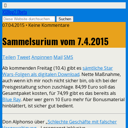
XSBlog2.0beta
07.04.2015 •
Keine Kommentare
Sammelsurium vom 7.4.2015
Teilen
Tweet
Anpinnen
Mail
SMS
Ab kommenden Freitag (10.4.) gibt es
sämtliche Star
Wars-Folgen als digitalen Download
. Nette Maßnahme,
auch wenn ich mir noch nicht sicher bin, ob ich bei der
Preisgestaltung schon zuschlage. 84,99 Euro soll das
Gesamtpaket kosten, für 74,99 gibt es das bereits als
Blue Ray
. Aber wer gern 10 Euro mehr für Bonusmaterial
hinblättert, ist sicher gut bedient.
Don Alphonso über „
Schlechte Geschäfte mit falscher
Vergewaltigung
„. Lesenswert inklusive