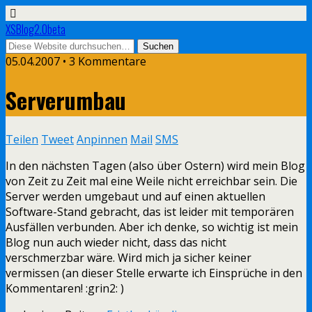
XSBlog2.0beta
05.04.2007 •
3 Kommentare
Serverumbau
Teilen
Tweet
Anpinnen
Mail
SMS
In den nächsten Tagen (also über Ostern) wird mein Blog
von Zeit zu Zeit mal eine Weile nicht erreichbar sein. Die
Server werden umgebaut und auf einen aktuellen
Software-Stand gebracht, das ist leider mit temporären
Ausfällen verbunden. Aber ich denke, so wichtig ist mein
Blog nun auch wieder nicht, dass das nicht
verschmerzbar wäre. Wird mich ja sicher keiner
vermissen (an dieser Stelle erwarte ich Einsprüche in den
Kommentaren! :grin2: )