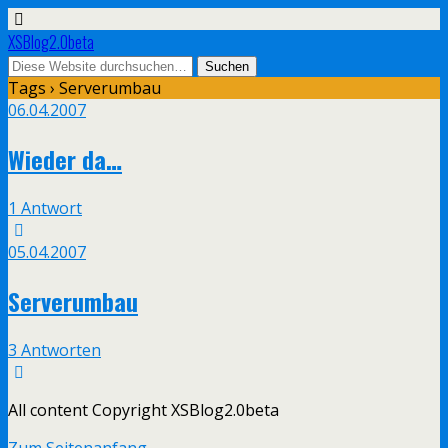
XSBlog2.0beta
Tags › Serverumbau
06.04.2007
Wieder da…
1 Antwort
05.04.2007
Serverumbau
3 Antworten
All content Copyright XSBlog2.0beta
Zum Seitenanfang