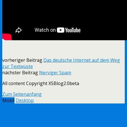
vorheriger Beitrag
Das deutsche Internet auf dem Weg
zur Textwüste
nächster Beitrag
Nerviger Spam
All content Copyright XSBlog2.0beta
Zum Seitenanfang
Mobil
Desktop