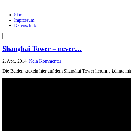
Start
Impressum
Datenschutz
Shanghai Tower – never…
2. Apr., 2014
Kein Kommentar
Die Beiden kraxeln hier auf dem Shanghai Tower herum…könnte mir d