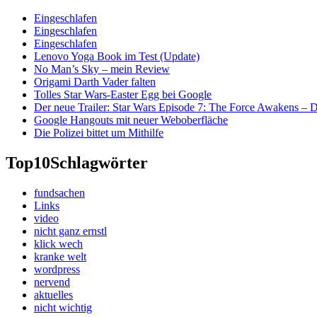
Eingeschlafen
Eingeschlafen
Eingeschlafen
Lenovo Yoga Book im Test (Update)
No Man’s Sky – mein Review
Origami Darth Vader falten
Tolles Star Wars-Easter Egg bei Google
Der neue Trailer: Star Wars Episode 7: The Force Awakens –
Google Hangouts mit neuer Weboberfläche
Die Polizei bittet um Mithilfe
Top10
Schlagwörter
fundsachen
Links
video
nicht ganz ernstl
klick wech
kranke welt
wordpress
nervend
aktuelles
nicht wichtig