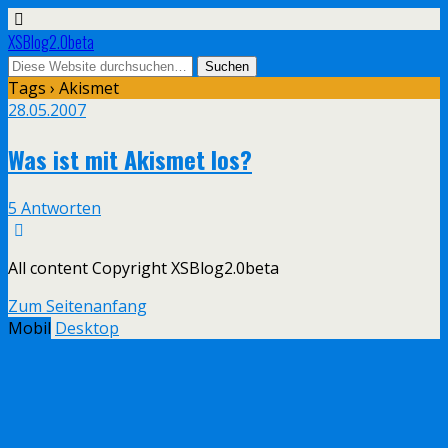
XSBlog2.0beta
Tags › Akismet
28.05.2007
Was ist mit Akismet los?
5 Antworten
All content Copyright XSBlog2.0beta
Zum Seitenanfang
Mobil
Desktop