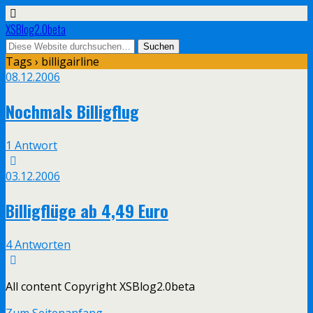
XSBlog2.0beta
Tags › billigairline
08.12.2006
Nochmals Billigflug
1 Antwort
03.12.2006
Billigflüge ab 4,49 Euro
4 Antworten
All content Copyright XSBlog2.0beta
Zum Seitenanfang