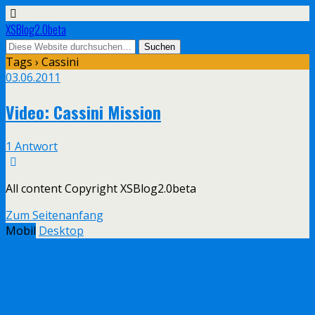
XSBlog2.0beta
Tags › Cassini
03.06.2011
Video: Cassini Mission
1 Antwort
All content Copyright XSBlog2.0beta
Zum Seitenanfang
Mobil
Desktop