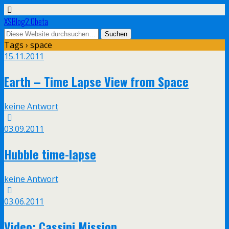
XSBlog2.0beta
Tags › space
15.11.2011
Earth – Time Lapse View from Space
keine Antwort
03.09.2011
Hubble time-lapse
keine Antwort
03.06.2011
Video: Cassini Mission