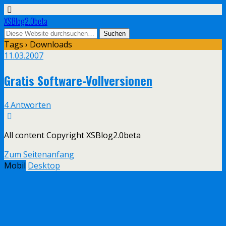
XSBlog2.0beta
Tags › Downloads
11.03.2007
Gratis Software-Vollversionen
4 Antworten
All content Copyright XSBlog2.0beta
Zum Seitenanfang
Mobil
Desktop