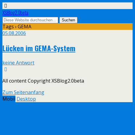
XSBlog2.0beta
Tags › GEMA
05.08.2006
Lücken im GEMA-System
keine Antwort
All content Copyright XSBlog2.0beta
Zum Seitenanfang
Mobil
Desktop