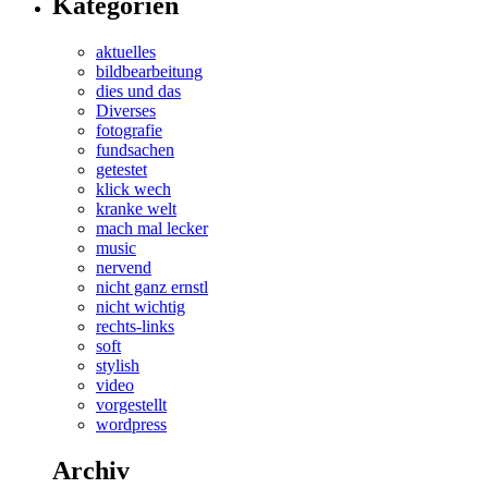
Kategorien
aktuelles
bildbearbeitung
dies und das
Diverses
fotografie
fundsachen
getestet
klick wech
kranke welt
mach mal lecker
music
nervend
nicht ganz ernstl
nicht wichtig
rechts-links
soft
stylish
video
vorgestellt
wordpress
Archiv