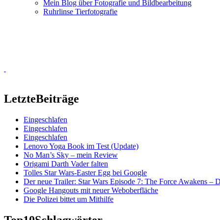
Mein Blog über Fotografie und Bildbearbeitung
Ruhrlinse Tierfotografie
Letzte
Beiträge
Eingeschlafen
Eingeschlafen
Eingeschlafen
Lenovo Yoga Book im Test (Update)
No Man’s Sky – mein Review
Origami Darth Vader falten
Tolles Star Wars-Easter Egg bei Google
Der neue Trailer: Star Wars Episode 7: The Force Awakens –
Google Hangouts mit neuer Weboberfläche
Die Polizei bittet um Mithilfe
Top10
Schlagwörter