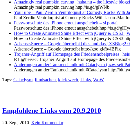
Amazingly real pumpkin carving | haha.nu – the lifestyle blogz
Amazingly real pumpkin carving http://is.gd/glWNb
YouTube – Paul Zerdin Ventriloquist at Comedy Rocks With
Paul Zerdin Ventriloquist at Comedy Rocks With Jason .Manf
Passwortschutz des iPhone erneut ausgehebelt – sl.portal
Passwortschutz des iPhone erneut ausgehebelt http://is.gd/glHy
How to Create Animated Shine Effect with jQuery & CSS3 | 
How to Create Animated Shine Effect with jQuery & CSS3 http
Adsense-Sperre – Google übertreibt | dies und das | XSBlog2.0
Adsense-Sperre – Google übertreibt http://goo.gl/fb/4BPig
Trojaner-Angriff auf Homepage des Friedensnobelpreises | heis
RT @heisec: Trojaner-Angriff auf Homepage des Friedensnobelp
Änderungen an der Tankmechanik mit Cataclysm (bzw. seit Pa
Änderungen an der Tankmechanik mit #Cataclysm http://bit
Tags:
Cataclysm
,
fundsachen
,
klick wech
,
Links
,
WoW
Empfohlene Links vom 20.9.2010
20. Sep., 2010
Kein Kommentar