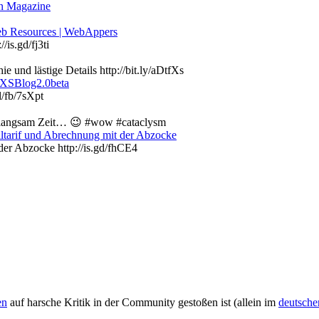
gn Magazine
Web Resources | WebAppers
is.gd/fj3ti
und lästige Details http://bit.ly/aDtfXs
| XSBlog2.0beta
l/fb/7sXpt
ja langsam Zeit… 😉 #wow #cataclysm
tarif und Abrechnung mit der Abzocke
r Abzocke http://is.gd/fhCE4
en
auf harsche Kritik in der Community gestoßen ist (allein im
deutsch