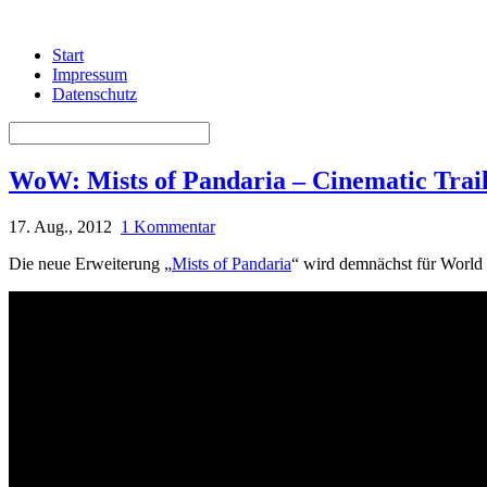
Start
Impressum
Datenschutz
WoW: Mists of Pandaria – Cinematic Trai
17. Aug., 2012
1 Kommentar
Die neue Erweiterung „
Mists of Pandaria
“ wird demnächst für World 