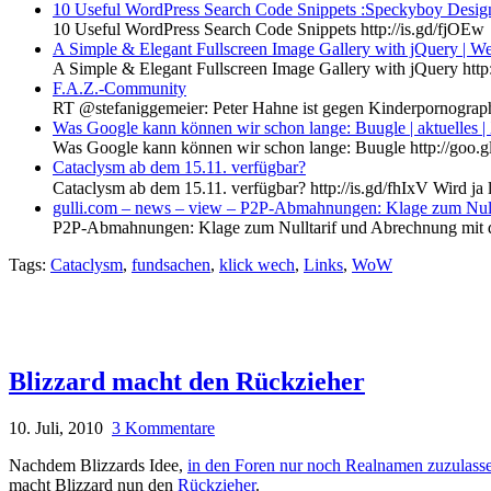
10 Useful WordPress Search Code Snippets :Speckyboy Desi
10 Useful WordPress Search Code Snippets http://is.gd/fjOEw
A Simple & Elegant Fullscreen Image Gallery with jQuery | 
A Simple & Elegant Fullscreen Image Gallery with jQuery http://
F.A.Z.-Community
RT @stefaniggemeier: Peter Hahne ist gegen Kinderpornographie 
Was Google kann können wir schon lange: Buugle | aktuelles 
Was Google kann können wir schon lange: Buugle http://goo.g
Cataclysm ab dem 15.11. verfügbar?
Cataclysm ab dem 15.11. verfügbar? http://is.gd/fhIxV Wird 
gulli.com – news – view – P2P-Abmahnungen: Klage zum Null
P2P-Abmahnungen: Klage zum Nulltarif und Abrechnung mit de
Tags:
Cataclysm
,
fundsachen
,
klick wech
,
Links
,
WoW
Blizzard macht den Rückzieher
10. Juli, 2010
3 Kommentare
Nachdem Blizzards Idee,
in den Foren nur noch Realnamen zuzulass
macht Blizzard nun den
Rückzieher
.