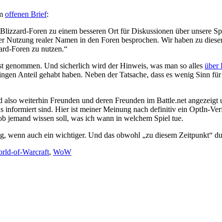
em
offenen Brief
:
Blizzard-Foren zu einem besseren Ort für Diskussionen über unsere Sp
 Nutzung realer Namen in den Foren besprochen. Wir haben zu diesem Z
zard-Foren zu nutzen.“
st genommen. Und sicherlich wird der Hinweis, was man so alles
über 
ringen Anteil gehabt haben. Neben der Tatsache, dass es wenig Sinn f
rd also weiterhin Freunden und deren Freunden im Battle.net angezeigt 
informiert sind. Hier ist meiner Meinung nach definitiv ein OptIn-Verf
, ob jemand wissen soll, was ich wann in welchem Spiel tue.
folg, wenn auch ein wichtiger. Und das obwohl „zu diesem Zeitpunkt“ du
rld-of-Warcraft
,
WoW