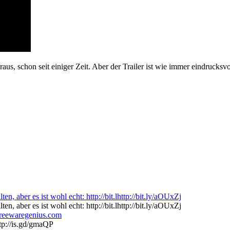
raus, schon seit einiger Zeit. Aber der Trailer ist wie immer eindrucksvo
 aber es ist wohl echt: http://bit.lhttp://bit.ly/aOUxZj
 aber es ist wohl echt: http://bit.lhttp://bit.ly/aOUxZj
freewaregenius.com
tp://is.gd/gmaQP