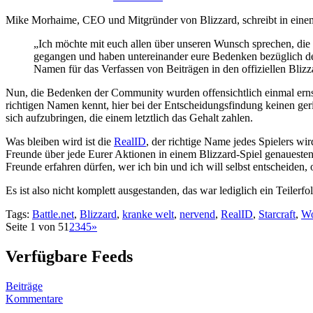
Mike Morhaime, CEO und Mitgründer von Blizzard, schreibt in ein
„Ich möchte mit euch allen über unseren Wunsch sprechen, die 
gegangen und haben untereinander eure Bedenken bezüglich der
Namen für das Verfassen von Beiträgen in den offiziellen Bliz
Nun, die Bedenken der Community wurden offensichtlich einmal ern
richtigen Namen kennt, hier bei der Entscheidungsfindung keinen ge
sich aufzubringen, die einem letztlich das Gehalt zahlen.
Was bleiben wird ist die
RealID
, der richtige Name jedes Spielers wi
Freunde über jede Eurer Aktionen in einem Blizzard-Spiel genauestens 
Freunde erfahren dürfen, wer ich bin und ich will selbst entscheiden
Es ist also nicht komplett ausgestanden, das war lediglich ein Teiler
Tags:
Battle.net
,
Blizzard
,
kranke welt
,
nervend
,
RealID
,
Starcraft
,
Wo
Seite 1 von 5
1
2
3
4
5
»
Verfügbare Feeds
Beiträge
Kommentare