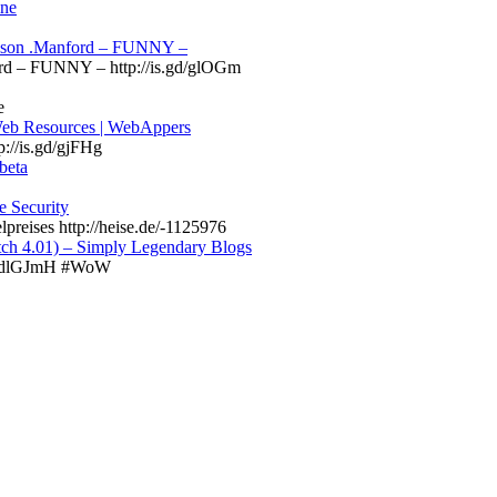
ine
 Jason .Manford – FUNNY –
ord – FUNNY – http://is.gd/glOGm
e
Web Resources | WebAppers
://is.gd/gjFHg
beta
e Security
reises http://heise.de/-1125976
tch 4.01) – Simply Legendary Blogs
.ly/dlGJmH #WoW