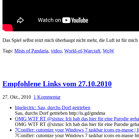
Das Spiel selbst reizt mich überhaupt nicht mehr, die Luft ist für mich 
Tags:
Mists of Pandaria
,
video
,
World-of-Warcraft
,
WoW
Empfohlene Links vom 27.10.2010
27. Okt., 2010
1 Kommentar
bluelectric: Sau, durchs Dorf getrieben
Sau, durchs Dorf getrieben http://is.gd/gmdma
OMG WTF RT @sixtus: Ich hab das hier für eine Parodie gehalten,
OMG WTF RT @sixtus: Ich hab das hier für eine Parodie gehalten,
7Conifier: cutomize your Windows 7 taskbar icons en-masse | 
7Conifier: cutomize your Windows 7 taskbar icons en-masse ht