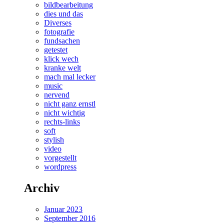
bildbearbeitung
dies und das
Diverses
fotografie
fundsachen
getestet
klick wech
kranke welt
mach mal lecker
music
nervend
nicht ganz ernstl
nicht wichtig
rechts-links
soft
stylish
video
vorgestellt
wordpress
Archiv
Januar 2023
September 2016