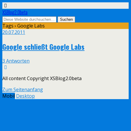
XSBlog2.0beta
Tags › Google Labs
20.07.2011
Google schließt Google Labs
3 Antworten
All content Copyright XSBlog2.0beta
Zum Seitenanfang
Mobil
Desktop