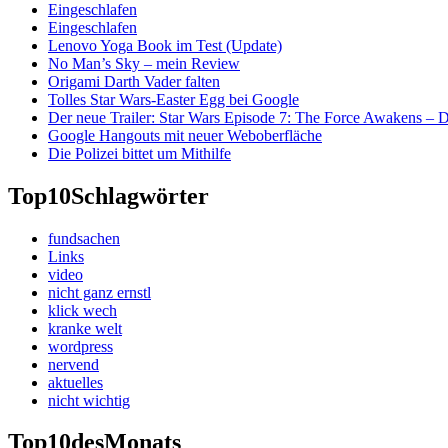
Eingeschlafen
Eingeschlafen
Lenovo Yoga Book im Test (Update)
No Man’s Sky – mein Review
Origami Darth Vader falten
Tolles Star Wars-Easter Egg bei Google
Der neue Trailer: Star Wars Episode 7: The Force Awakens –
Google Hangouts mit neuer Weboberfläche
Die Polizei bittet um Mithilfe
Top10
Schlagwörter
fundsachen
Links
video
nicht ganz ernstl
klick wech
kranke welt
wordpress
nervend
aktuelles
nicht wichtig
Top10
desMonats