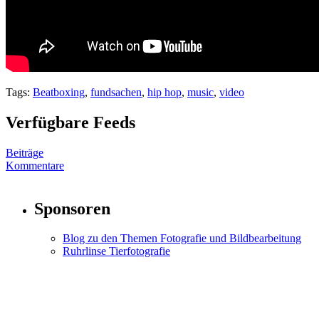
Tags:
Beatboxing
,
fundsachen
,
hip hop
,
music
,
video
Verfügbare Feeds
Beiträge
Kommentare
Sponsoren
Blog zu den Themen Fotografie und Bildbearbeitung
Ruhrlinse Tierfotografie