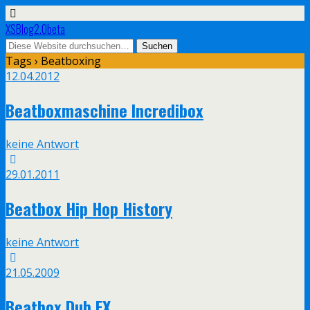
XSBlog2.0beta
Tags › Beatboxing
12.04.2012
Beatboxmaschine Incredibox
keine Antwort
29.01.2011
Beatbox Hip Hop History
keine Antwort
21.05.2009
Beatbox Dub FX