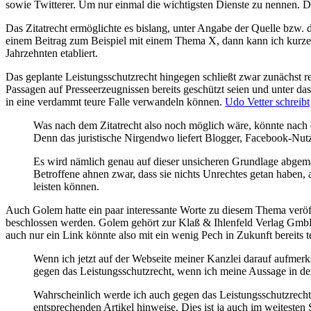
sowie Twitterer. Um nur einmal die wichtigsten Dienste zu nennen. D
Das Zitatrecht ermöglichte es bislang, unter Angabe der Quelle bzw.
einem Beitrag zum Beispiel mit einem Thema X, dann kann ich kurze 
Jahrzehnten etabliert.
Das geplante Leistungsschutzrecht hingegen schließt zwar zunächst rei
Passagen auf Presseerzeugnissen bereits geschützt seien und unter da
in eine verdammt teure Falle verwandeln können.
Udo Vetter schreibt
Was nach dem Zitatrecht also noch möglich wäre, könnte nach 
Denn das juristische Nirgendwo liefert Blogger, Facebook-Nutze
Es wird nämlich genau auf dieser unsicheren Grundlage abgem
Betroffene ahnen zwar, dass sie nichts Unrechtes getan haben, 
leisten können.
Auch Golem hatte ein paar interessante Worte zu diesem Thema veröffe
beschlossen werden. Golem gehört zur Klaß & Ihlenfeld Verlag GmbH 
auch nur ein Link könnte also mit ein wenig Pech in Zukunft bereits 
Wenn ich jetzt auf der Webseite meiner Kanzlei darauf aufmerk
gegen das Leistungsschutzrecht, wenn ich meine Aussage in der 
Wahrscheinlich werde ich auch gegen das Leistungsschutzrecht
entsprechenden Artikel hinweise. Dies ist ja auch im weitesten