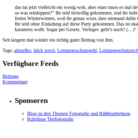
das tut jetzt vielleicht ein wenig weh, aber einer muss es mal 
so was reinkippen?“ Ihr seid freiwillig gekommen, und ihr habt 
freien Wörterwüsten, weil ihr genau wisst, dass niemand dafür
Ihr seid ohne Einladung auf diese Party gekommen. Das ist okay,
kassieren wollt. Sogar per Gesetz. Verleger: geht’s noch? (…)“
Seit langem mal wieder ein richtig guter Beitrag von ihm.
Tags:
aktuelles
,
klick wech
,
Leistungsschutzgeld
,
Leistungsschutzrech
Verfügbare Feeds
Beiträge
Kommentare
Sponsoren
Blog zu den Themen Fotografie und Bildbearbeitung
Ruhrlinse Tierfotografie