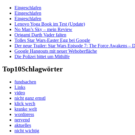
Eingeschlafen
Eingeschlafen
Eingeschlafen
Lenovo Yoga Book im Test (Update)
No Man’s Sky – mein Review
Origami Darth Vader falten
Tolles Star Wars-Easter Egg bei Google
Der neue Trailer: Star Wars Episode 7: The Force Awakens –
Google Hangouts mit neuer Weboberfläche
Die Polizei bittet um Mithilfe
Top10
Schlagwörter
fundsachen
Links
video
nicht ganz ernstl
klick wech
kranke welt
wordpress
nervend
aktuelles
nicht wichtig