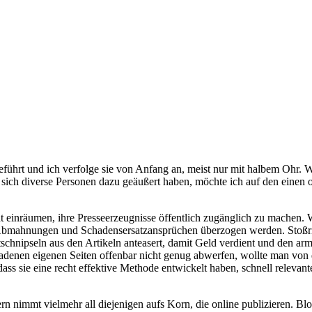
eführt und ich verfolge sie von Anfang an, meist nur mit halbem Ohr. 
sich diverse Personen dazu geäußert haben, möchte ich auf den einen o
cht einräumen, ihre Presseerzeugnisse öffentlich zugänglich zu machen. 
Abmahnungen und Schadensersatzansprüchen überzogen werden. Stoßric
chnipseln aus den Artikeln anteasert, damit Geld verdient und den ar
rladenen eigenen Seiten offenbar nicht genug abwerfen, wollte man v
ss sie eine recht effektive Methode entwickelt haben, schnell relevan
ern nimmt vielmehr all diejenigen aufs Korn, die online publizieren. 