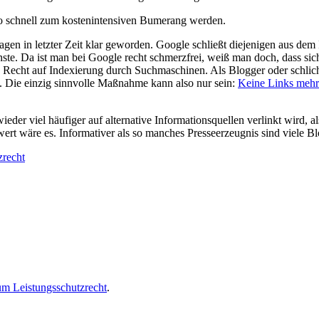
so schnell zum kostenintensiven Bumerang werden.
n in letzter Zeit klar geworden. Google schließt diejenigen aus dem I
ste. Da ist man bei Google recht schmerzfrei, weiß man doch, dass sic
ein Recht auf Indexierung durch Suchmaschinen. Als Blogger oder schli
. Die einzig sinnvolle Maßnahme kann also nur sein:
Keine Links mehr
eder viel häufiger auf alternative Informationsquellen verlinkt wird, als 
rt wäre es. Informativer als so manches Presseerzeugnis sind viele Bl
zrecht
um Leistungsschutzrecht
.