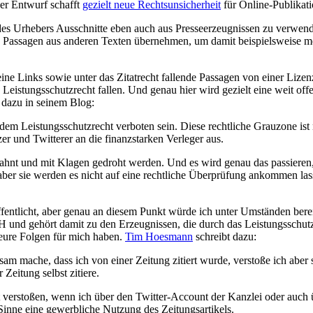
er Entwurf schafft
gezielt neue Rechtsunsicherheit
für Online-Publikati
 des Urhebers Ausschnitte eben auch aus Presseerzeugnissen zu verwend
Passagen aus anderen Texten übernehmen, um damit beispielsweise mei
ne Links sowie unter das Zitatrecht fallende Passagen von einer Lizenzp
s Leistungsschutzrecht fallen. Und genau hier wird gezielt eine weit of
dazu in seinem Blog:
dem Leistungsschutzrecht verboten sein. Diese rechtliche Grauzone is
r und Twitterer an die finanzstarken Verleger aus.
ahnt und mit Klagen gedroht werden. Und es wird genau das passieren,
aber sie werden es nicht auf eine rechtliche Überprüfung ankommen lass
ntlicht, aber genau an diesem Punkt würde ich unter Umständen bereits 
und gehört damit zu den Erzeugnissen, die durch das Leistungsschutzr
teure Folgen für mich haben.
Tim Hoesmann
schreibt dazu:
sam mache, dass ich von einer Zeitung zitiert wurde, verstoße ich aber
Zeitung selbst zitiere.
 verstoßen, wenn ich über den Twitter-Account der Kanzlei oder auch 
 Sinne eine gewerbliche Nutzung des Zeitungsartikels.