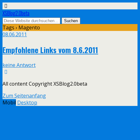
XSBlog2.0beta
Tags › Magento
08.06.2011
Empfohlene Links vom 8.6.2011
keine Antwort
All content Copyright XSBlog2.0beta
Zum Seitenanfang
Mobil
Desktop