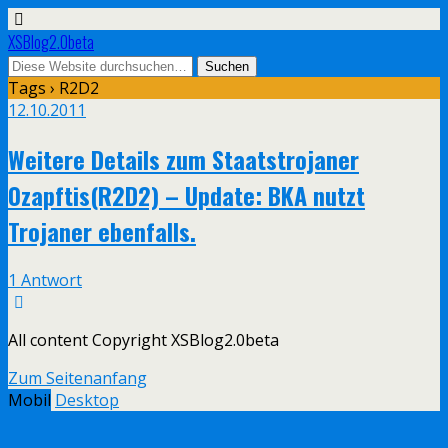
XSBlog2.0beta
Tags › R2D2
12.10.2011
Weitere Details zum Staatstrojaner
0zapftis(R2D2) – Update: BKA nutzt
Trojaner ebenfalls.
1 Antwort
All content Copyright XSBlog2.0beta
Zum Seitenanfang
Mobil
Desktop