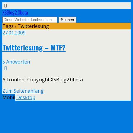
XSBlog2.0beta
Tags › Twitterlesung
27.01.2009
Twitterlesung – WTF?
5 Antworten
All content Copyright XSBlog2.0beta
Zum Seitenanfang
Mobil
Desktop