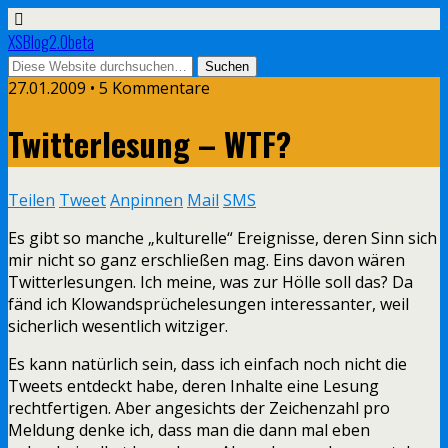
XSBlog2.0beta
27.01.2009 •
5 Kommentare
Twitterlesung – WTF?
Teilen
Tweet
Anpinnen
Mail
SMS
Es gibt so manche „kulturelle“ Ereignisse, deren Sinn sich
mir nicht so ganz erschließen mag. Eins davon wären
Twitterlesungen. Ich meine, was zur Hölle soll das? Da
fänd ich Klowandsprüchelesungen interessanter, weil
sicherlich wesentlich witziger.
Es kann natürlich sein, dass ich einfach noch nicht die
Tweets entdeckt habe, deren Inhalte eine Lesung
rechtfertigen. Aber angesichts der Zeichenzahl pro
Meldung denke ich, dass man die dann mal eben