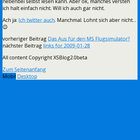
nebenbei selbst lesen kann. Aber ok, manches versteh
ich halt einfach nicht. Will ich auch gar nicht.
Ach ja:
Ich twitter auch
. Manchmal. Lohnt sich aber nicht…
😉
vorheriger Beitrag
Das Aus für den MS Flugsimulator?
nächster Beitrag
links for 2009-01-28
All content Copyright XSBlog2.0beta
Zum Seitenanfang
Mobil
Desktop