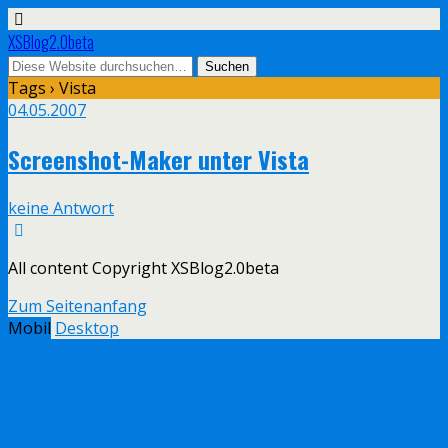
XSBlog2.0beta
Tags › Vista
04.05.2007
Screenshot-Maker unter Vista
keine Antwort
All content Copyright XSBlog2.0beta
Zum Seitenanfang
Mobil
Desktop