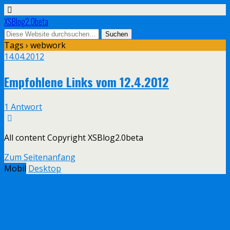
XSBlog2.0beta
Tags › webwork
14.04.2012
Empfohlene Links vom 12.4.2012
1 Antwort
All content Copyright XSBlog2.0beta
Zum Seitenanfang
Mobil
Desktop